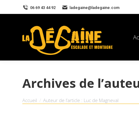
06 69 43 44 92
ladegaine@ladegaine.com
Ac
Archives de l’auteu
Vous êtes ici :
Accueil
Auteur de l’article : Luc de Magneval