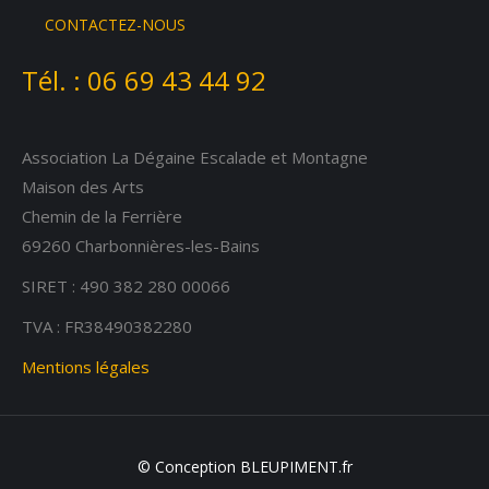
opens
opens
opens
CONTACTEZ-NOUS
in
in
in
Tél. :
06 69 43 44 92
new
new
new
window
window
window
Association La Dégaine Escalade et Montagne
Maison des Arts
Chemin de la Ferrière
69260 Charbonnières-les-Bains
SIRET : 490 382 280 00066
TVA : FR38490382280
Mentions légales
© Conception BLEUPIMENT.fr