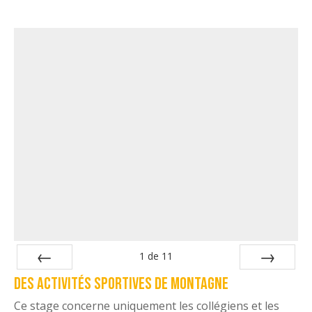
1
de
11
Des activités sportives de montagne
Préc
Suiv.
Ce stage concerne uniquement les collégiens et les