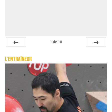
1
de
10
Préc
Suiv.
L'entraîneur