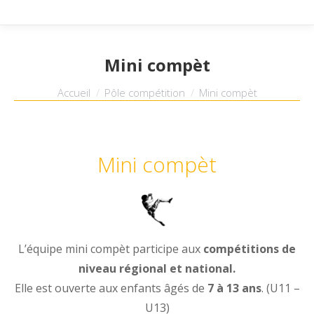
Mini compèt
Vous êtes ici :
Accueil
Pôle compétition
Mini compèt
Mini compèt
L’équipe mini compèt participe aux
compétitions de
niveau régional et national.
Elle est ouverte aux enfants âgés de
7 à 13 ans
. (U11 –
U13)