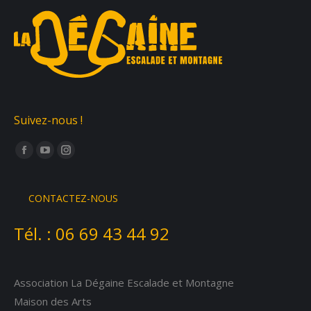
Suivez-nous !
Trouvez nous sur :
Facebook
YouTube
Instagram
page
page
page
opens
opens
opens
CONTACTEZ-NOUS
in
in
in
Tél. :
06 69 43 44 92
new
new
new
window
window
window
Association La Dégaine Escalade et Montagne
Maison des Arts