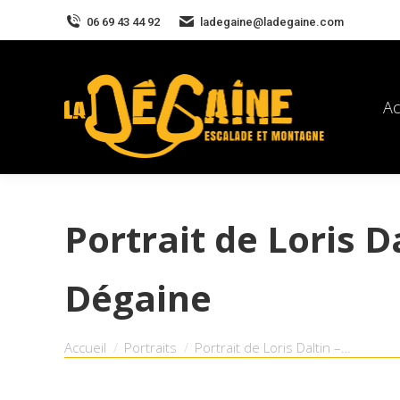
06 69 43 44 92
ladegaine@ladegaine.com
Ac
Portrait de Loris D
Dégaine
Vous êtes ici :
Accueil
Portraits
Portrait de Loris Daltin –…