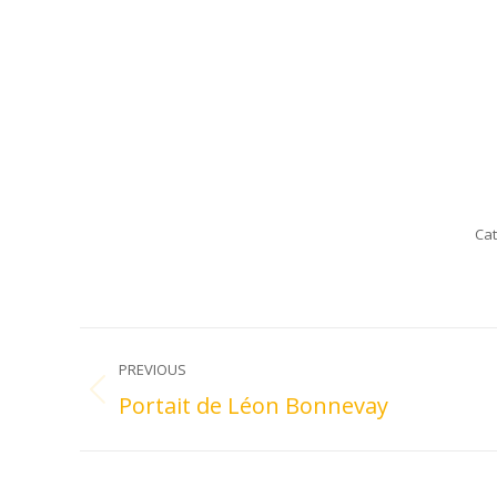
Cat
Post
PREVIOUS
navigation
Portait de Léon Bonnevay
Previous
post: