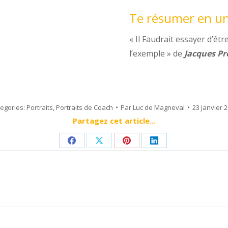
Te résumer en une
« Il Faudrait essayer d’êt
l’exemple » de
Jacques Pr
egories:
Portraits
,
Portraits de Coach
Par
Luc de Magneval
23 janvier 
Partagez cet article...
Share
Share
Share
Share
on
on
on
on
Facebook
X
Pinterest
LinkedIn
Next
post: