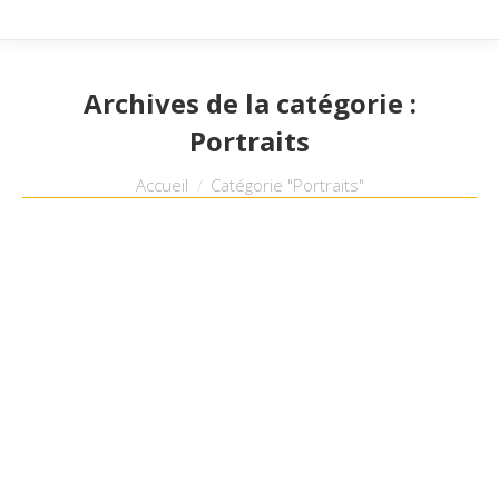
Archives de la catégorie :
Portraits
Vous êtes ici :
Accueil
Catégorie "Portraits"