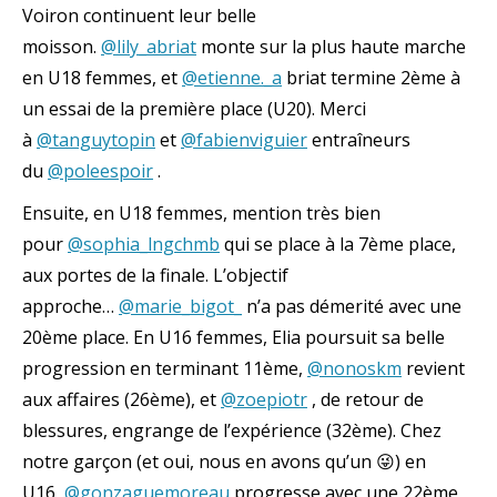
Voiron continuent leur belle
moisson.
@lily_abriat
monte sur la plus haute marche
en U18 femmes, et
@etienne._a
briat termine 2ème à
un essai de la première place (U20). Merci
à
@tanguytopin
et
@fabienviguier
entraîneurs
du
@poleespoir
.
Ensuite, en U18 femmes, mention très bien
pour
@sophia_lngchmb
qui se place à la 7ème place,
aux portes de la finale. L’objectif
approche…
@marie_bigot_
n’a pas démerité avec une
20ème place. En U16 femmes, Elia poursuit sa belle
progression en terminant 11ème,
@nonoskm
revient
aux affaires (26ème), et
@zoepiotr
, de retour de
blessures, engrange de l’expérience (32ème). Chez
notre garçon (et oui, nous en avons qu’un 😜) en
U16,
@gonzaguemoreau
progresse avec une 22ème