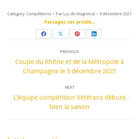
Category:
Compétitions
Par
Luc de Magneval
9 décembre 2021
Partagez cet article...
Share
Share
Share
Share
Post
on
on
on
on
PREVIOUS
navigation
Facebook
X
Pinterest
LinkedIn
Coupe du Rhône et de la Métropole à
Previous
Champagne le 5 décembre 2021
post:
NEXT
L’équipe compétition Vétérans débute
Next
bien la saison
post: