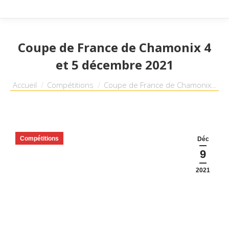
Coupe de France de Chamonix 4
et 5 décembre 2021
Vous êtes ici :
Accueil
Compétitions
Coupe de France de Chamonix…
Compétitions
Déc
9
2021