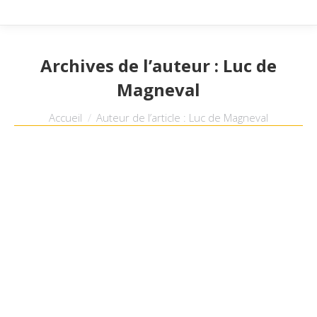
Archives de l’auteur :
Luc de
Magneval
Vous êtes ici :
Accueil
Auteur de l’article : Luc de Magneval