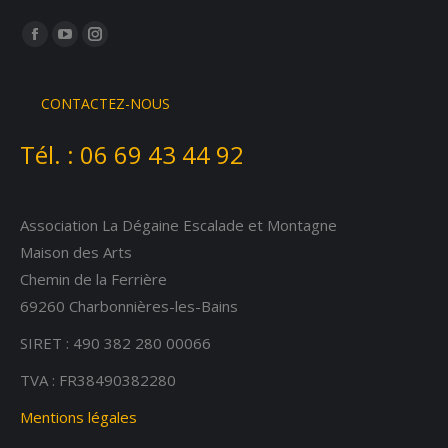
Trouvez nous sur :
Facebook
YouTube
Instagram
page
page
page
opens
opens
opens
CONTACTEZ-NOUS
in
in
in
Tél. :
06 69 43 44 92
new
new
new
window
window
window
Association La Dégaine Escalade et Montagne
Maison des Arts
Chemin de la Ferrière
69260 Charbonnières-les-Bains
SIRET : 490 382 280 00066
TVA : FR38490382280
Mentions légales