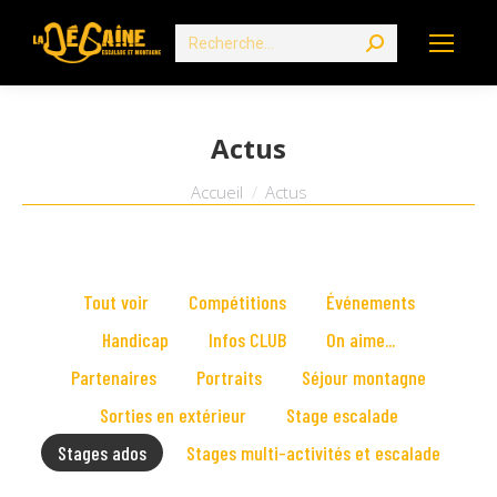
Search:
Actus
Vous êtes ici :
Accueil
Actus
Tout voir
Compétitions
Événements
Handicap
Infos CLUB
On aime...
Partenaires
Portraits
Séjour montagne
Sorties en extérieur
Stage escalade
Stages ados
Stages multi-activités et escalade