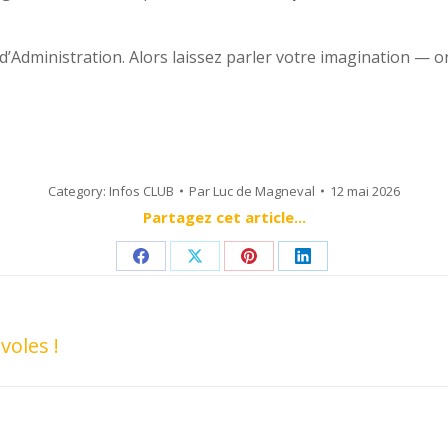
’Administration. Alors laissez parler votre imagination — on
Category:
Infos CLUB
Par
Luc de Magneval
12 mai 2026
Partagez cet article...
Share
Share
Share
Share
on
on
on
on
Facebook
X
Pinterest
LinkedIn
oles !
Next
post: