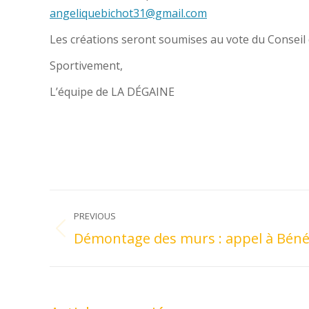
angeliquebichot31@gmail.com
Les créations seront soumises au vote du Conseil d
Sportivement,
L’équipe de LA DÉGAINE
Post
PREVIOUS
navigation
Démontage des murs : appel à Bénév
Previous
post: