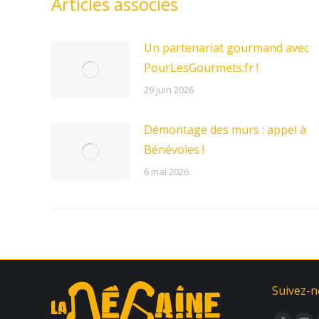
Articles associés
Un partenariat gourmand avec
PourLesGourmets.fr !
29 juin 2026
Démontage des murs : appel à
Bénévoles !
6 mai 2026
Suivez-n