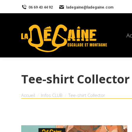
06 69 43 44 92
ladegaine@ladegaine.com
Ac
Tee-shirt Collector
Vous êtes ici :
Accueil
Infos CLUB
Tee-shirt Collector