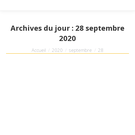
Archives du jour :
28 septembre
2020
Vous êtes ici :
Accueil
2020
septembre
28