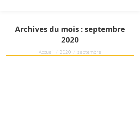
Archives du mois :
septembre
2020
Vous êtes ici :
Accueil
2020
septembre