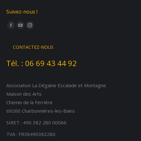
Suivez-nous !
Trouvez nous sur :
Facebook
YouTube
Instagram
page
page
page
opens
opens
opens
CONTACTEZ-NOUS
in
in
in
Tél. :
06 69 43 44 92
new
new
new
window
window
window
Association La Dégaine Escalade et Montagne
Maison des Arts
Chemin de la Ferrière
69260 Charbonnières-les-Bains
SIRET : 490 382 280 00066
TVA : FR38490382280