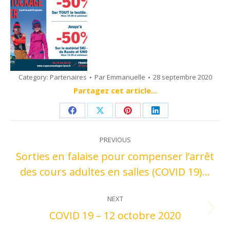
Category:
Partenaires
Par
Emmanuelle
28 septembre 2020
Partagez cet article...
Share
Share
Share
Share
Post
on
on
on
on
PREVIOUS
navigation
Facebook
X
Pinterest
LinkedIn
Sorties en falaise pour compenser l’arrêt
Previous
des cours adultes en salles (COVID 19)…
post:
NEXT
COVID 19 – 12 octobre 2020
Next
post: