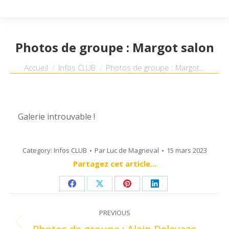
Photos de groupe : Margot salon
Vous êtes ici :
Accueil
Infos CLUB
Photos de groupe : Margot…
Galerie introuvable !
Category:
Infos CLUB
Par
Luc de Magneval
15 mars 2023
Partagez cet article...
Share
Share
Share
Share
Post
on
on
on
on
PREVIOUS
navigation
Facebook
X
Pinterest
LinkedIn
Previous