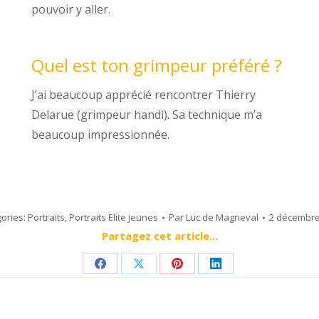
pouvoir y aller.
Quel est ton grimpeur préféré ?
J’ai beaucoup apprécié rencontrer Thierry
Delarue (grimpeur handi). Sa technique m’a
beaucoup impressionnée.
ories:
Portraits
,
Portraits Elite jeunes
Par
Luc de Magneval
2 décembre
Partagez cet article...
Share
Share
Share
Share
on
on
on
on
Facebook
X
Pinterest
LinkedIn