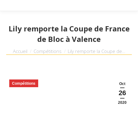
Lily remporte la Coupe de France
de Bloc à Valence
Vous êtes ici :
Accueil
Compétitions
Lily remporte la Coupe de…
Compétitions
Oct
26
2020