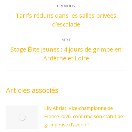
Post
on
on
on
on
PREVIOUS
navigation
Facebook
X
Pinterest
LinkedIn
Tarifs réduits dans les salles privées
Previous
d’escalade
post:
NEXT
Stage Élite jeunes : 4 jours de grimpe en
Next
Ardèche et Loire
post:
Articles associés
Lily Abriat, Vice‑championne de
France 2026, confirme son statut de
grimpeuse d’avenir !