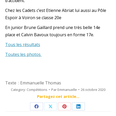
d’accident.
Chez les Cadets c’est Etienne Abriat lui aussi au Pôle
Espoir à Voiron se classe 20e
En junior Brune Gaillard prend une très belle 14e
place et Calvin Bavoux toujours en forme 17e.
Tous les résultats
Toutes les photos
Texte : Emmanuelle Thomas
Category:
Compétitions
Par
Emmanuelle
26 octobre 2020
Partagez cet article...
Share
Share
Share
Share