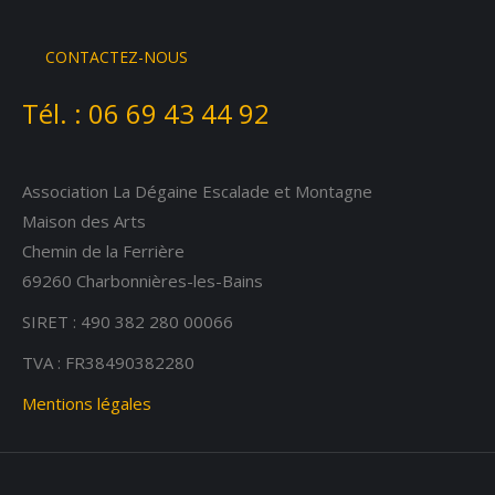
page
page
page
opens
opens
opens
CONTACTEZ-NOUS
in
in
in
Tél. :
06 69 43 44 92
new
new
new
window
window
window
Association La Dégaine Escalade et Montagne
Maison des Arts
Chemin de la Ferrière
69260 Charbonnières-les-Bains
SIRET : 490 382 280 00066
TVA : FR38490382280
Mentions légales