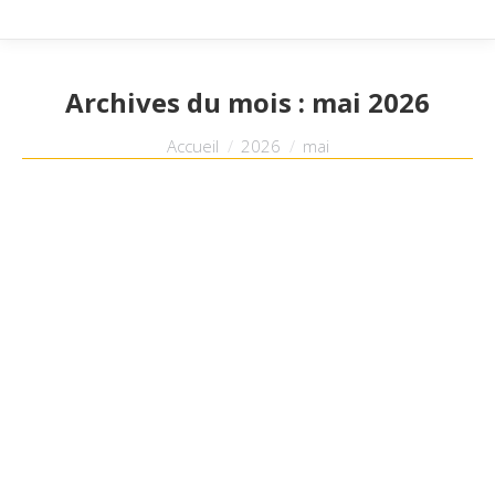
Archives du mois :
mai 2026
Vous êtes ici :
Accueil
2026
mai