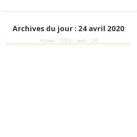
Archives du jour :
24 avril 2020
Vous êtes ici :
Accueil
2020
avril
24