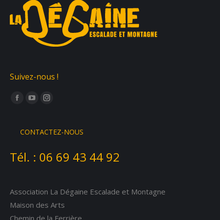
Suivez-nous !
Trouvez nous sur :
Facebook
YouTube
Instagram
page
page
page
opens
opens
opens
CONTACTEZ-NOUS
in
in
in
Tél. :
06 69 43 44 92
new
new
new
window
window
window
Association La Dégaine Escalade et Montagne
Maison des Arts
Chemin de la Ferrière