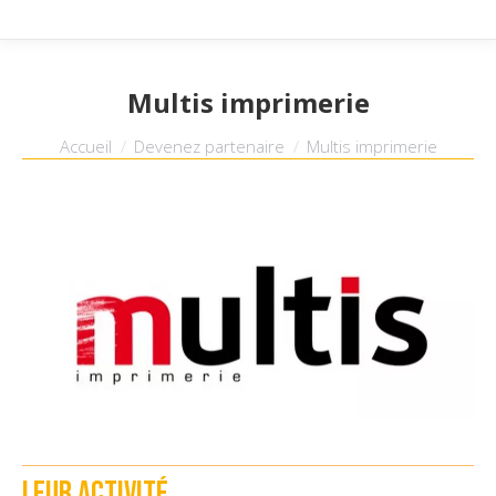
Multis imprimerie
Vous êtes ici :
Accueil
Devenez partenaire
Multis imprimerie
Leur activité