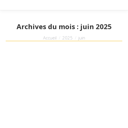
Archives du mois :
juin 2025
Vous êtes ici :
Accueil
2025
juin