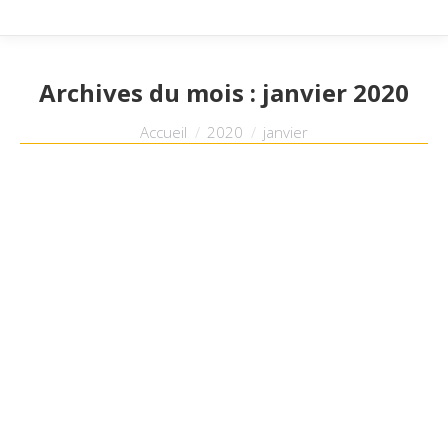
Archives du mois :
janvier 2020
Vous êtes ici :
Accueil
2020
janvier